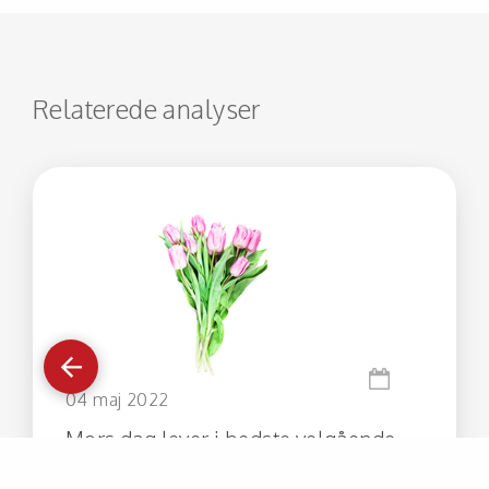
Relaterede analyser
Gå
tilbage
04 maj 2022
Mors dag lever i bedste velgående