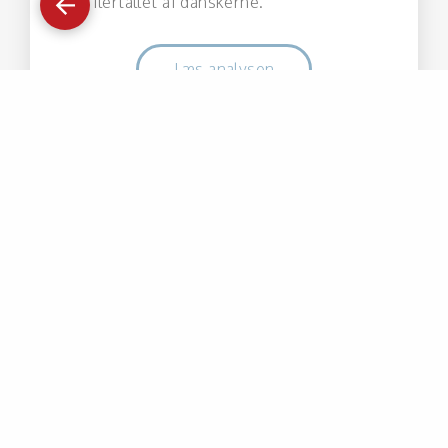
hos flertallet af danskerne.
tilbage
Læs analysen
09 dec. 2021
Sådan ser julen 2021 ud