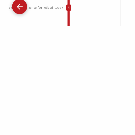
Gå
tilbage