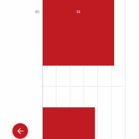
Gå
tilbage