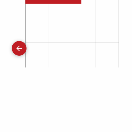
Gå
tilbage