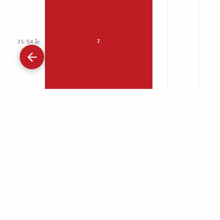
Gå
tilbage