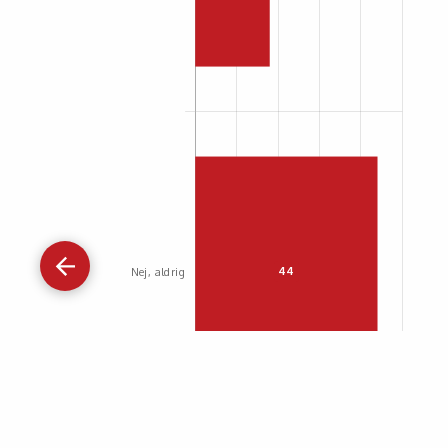
Gå
tilbage