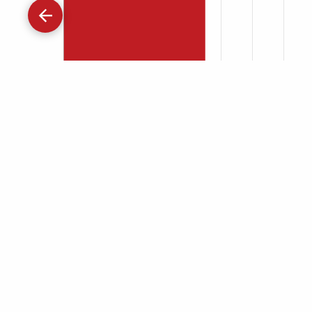
Gå
tilbage