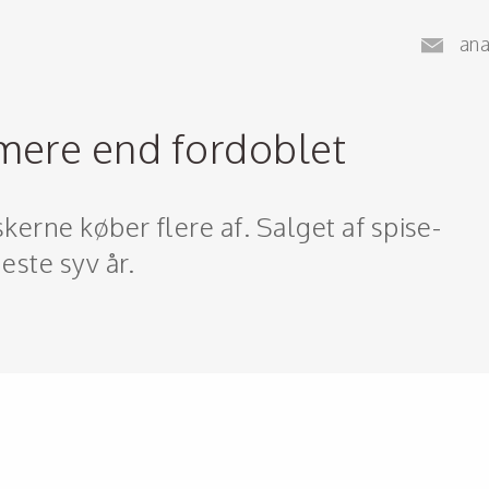
an
 mere end fordoblet
skerne køber flere af. Salget af spise-
ste syv år.