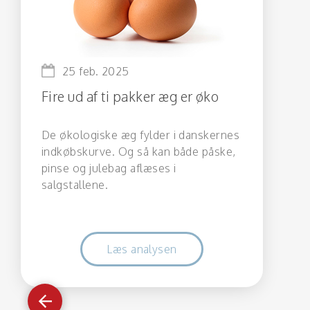
25 feb. 2025
Fire ud af ti pakker æg er øko
De økologiske æg fylder i danskernes
indkøbskurve. Og så kan både påske,
pinse og julebag aflæses i
salgstallene.
Læs analysen
Gå
tilbage