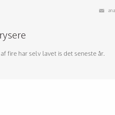
an
frysere
 af fire har selv lavet is det seneste år.