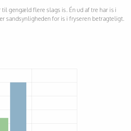
il gengæld flere slags is. Én ud af tre har is i
ger sandsynligheden for is i fryseren betragteligt.