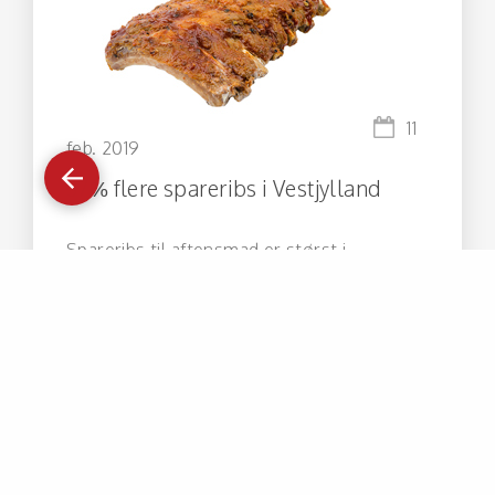
11
feb. 2019
Gå
tilbage
37% flere spareribs i Vestjylland
Spareribs til aftensmad er størst i
Vestjylland, blandt børnefamilier og på
lørdage.
Læs analysen