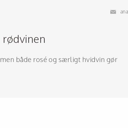
an
å rødvinen
 men både rosé og særligt hvidvin gør