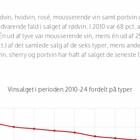
vin, hvidvin, rosé, mousserende vin samt portvin og
rende fald i salget af rødvin. I 2010 var 68 pct. af
 Én ud af tyve var mousserende vin, mens én ud af 2
) af det samlede salg af de seks typer, mens andelen
, sherry og portvin har haft af salget de seneste 1
Vinsalget i perioden 2010-24 fordelt på typer