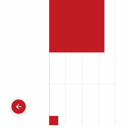
Gå
tilbage