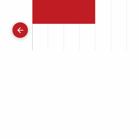
Gå
tilbage