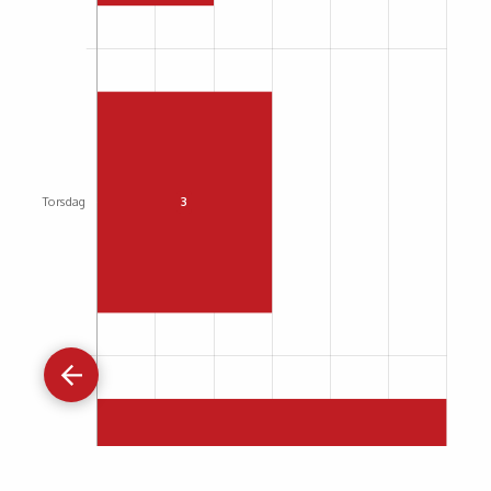
Gå
tilbage