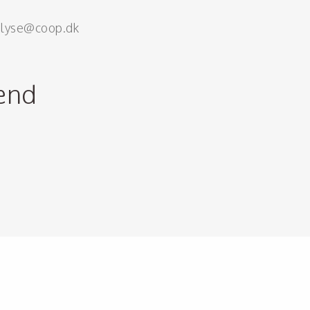
alyse@coop.dk
ænd