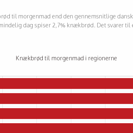
d til morgenmad end den gennemsnitlige dansker.
mindelig dag spiser 2,7% knækbrød. Det svarer til é
Knækbrød til morgenmad i regionerne