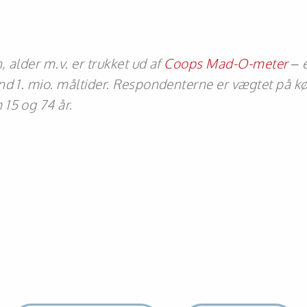
 alder m.v. er trukket ud af
Coops Mad-O-meter
– 
d 1. mio. måltider. Respondenterne er vægtet på kø
15 og 74 år.