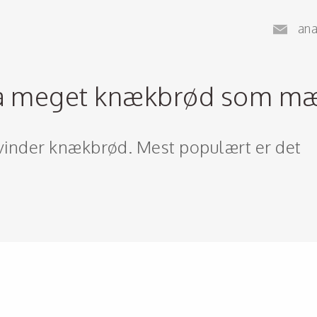
an
 så meget knækbrød som m
kvinder knækbrød. Mest populært er det