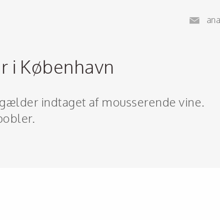
an
r i København
gælder indtaget af mousserende vine.
bobler.