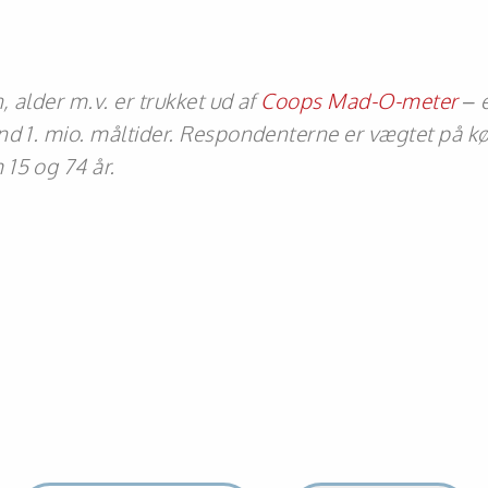
 alder m.v. er trukket ud af
Coops Mad-O-meter
– 
d 1. mio. måltider. Respondenterne er vægtet på kø
15 og 74 år.