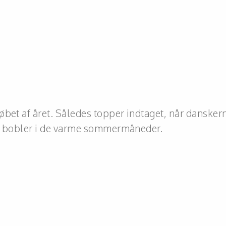
øbet af året. Således topper indtaget, når dansker
re bobler i de varme sommermåneder.