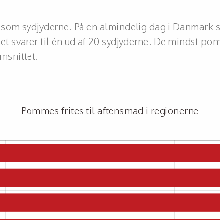
som sydjyderne. På en almindelig dag i Danmark sp
 svarer til én ud af 20 sydjyderne. De mindst pom
msnittet.
Pommes frites til aftensmad i regionerne