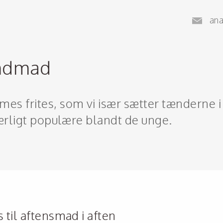
an
endmad
s frites, som vi især sætter tænderne i
særligt populære blandt de unge.
til aftensmad i aften