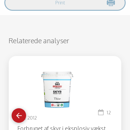
Print
Relaterede analyser
Gå
12
tilbage
okt. 2012
Forbruget af skyr i eksplosiv vækst