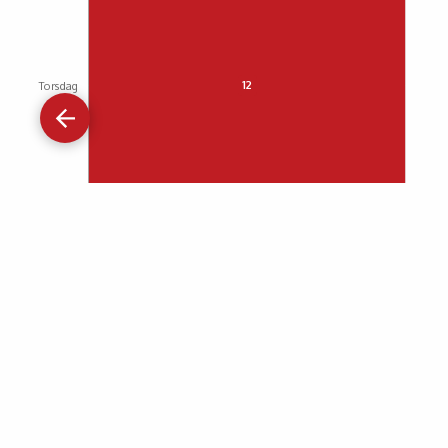
Gå
tilbage