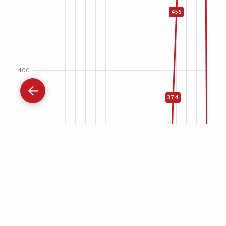
Gå
tilbage