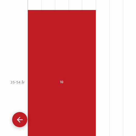
Gå
tilbage