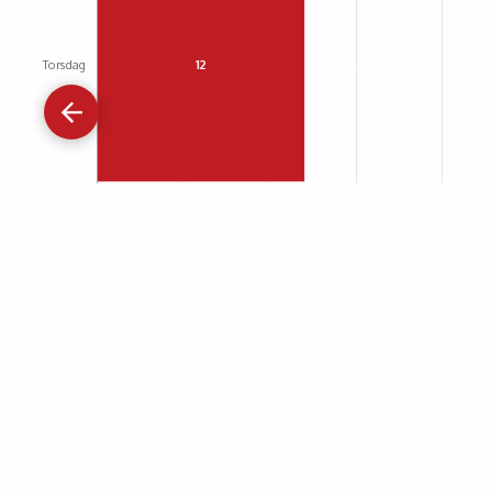
Gå
tilbage